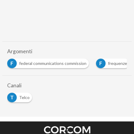
Argomenti
F
F
federal communications commission
frequenze
Canali
T
Telco