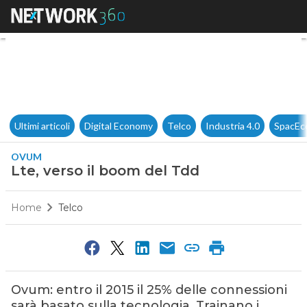
Lte, verso il boom del Tdd
Ultimi articoli
Digital Economy
Telco
Industria 4.0
SpacEc
OVUM
Lte, verso il boom del Tdd
Home
Telco
Ovum: entro il 2015 il 25% delle connessioni
sarà basato sulla tecnologia. Trainano i