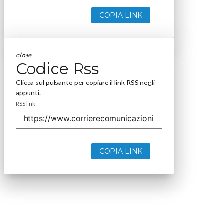
COPIA LINK
close
Codice Rss
Clicca sul pulsante per copiare il link RSS negli
appunti.
RSS link
COPIA LINK