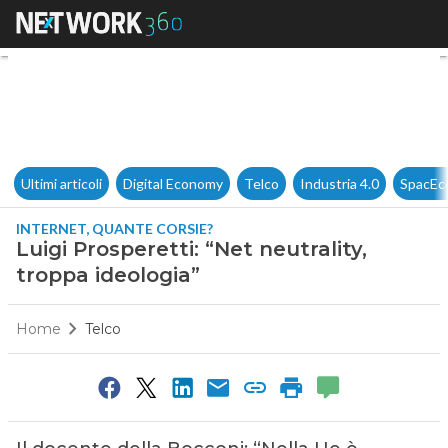
Luigi Prosperetti: “Net neutral
Ultimi articoli
Digital Economy
Telco
Industria 4.0
SpacEc
INTERNET, QUANTE CORSIE?
Luigi Prosperetti: “Net neutrality,
troppa ideologia”
Home
Telco