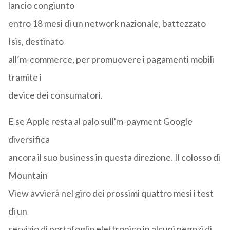
lancio congiunto
entro 18 mesi di un network nazionale, battezzato
Isis, destinato
all’m-commerce, per promuovere i pagamenti mobili
tramite i
device dei consumatori.
E se Apple resta al palo sull'm-payment Google
diversifica
ancora il suo business in questa direzione. Il colosso di
Mountain
View avvierà nel giro dei prossimi quattro mesi i test
di un
servizio di portafoglio elettronico in alcuni negozi di