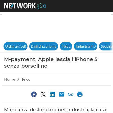
M-payment, Apple lascia l’iPh
Ultimi articoli
Digital Economy
Telco
Industria 4.0
SpacEc
M-payment, Apple lascia l’iPhone 5
senza borsellino
Home
Telco
Mancanza di standard nell’industria, la casa