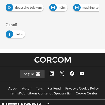
M
M
O
m2m
machine to machine
orange
…
Canali
T
Telco
Seguici
About
Autori
Tags
Rss Feed
Privacy e Cookie Policy
Terms&Conditions Contenuti Specialistici
Cookie Center