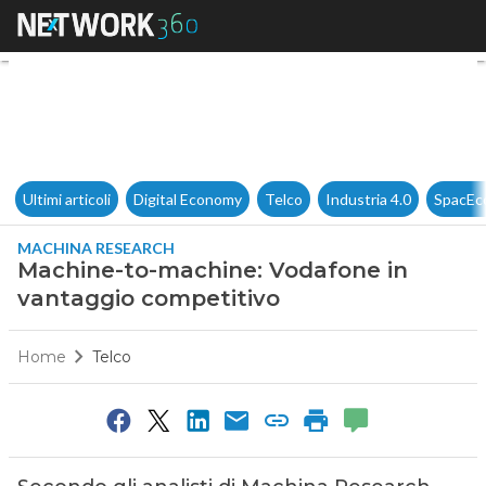
Machine-to-machine: Vodafon
Ultimi articoli
Digital Economy
Telco
Industria 4.0
SpacEc
MACHINA RESEARCH
Machine-to-machine: Vodafone in
vantaggio competitivo
Home
Telco