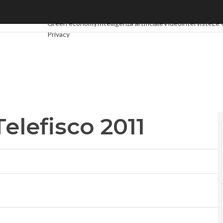
efisco 2011
Ultimi articoli
Digital Economy
Telco
Industria 4.0
SpacEco
Green economy
Intelligenza artificiale
Videointerviste
Le 
Privacy
elefisco 2011