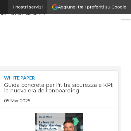
Aggiungi tra i preferiti su Google
I nostri servizi
nomy
PA Digitale
Guide di CorCom
Podcast
WHITE PAPER
Guida concreta per l'it tra sicurezza e KPI:
la nuova era dell'onboarding
05 Mar 2025