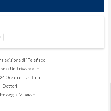
i
a edizione di "Telefisco
ess Unit rivolta alle
24 Ore e realizzato in
ei Dottori
lto oggi a Milano e