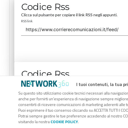
Codice Rss
Clicca sul pulsante per copiare il link RSS negli appunti.
RSS link
Codice Rss
Clicca sul pulsante per copiare il link RSS negli appunti.
I tuoi contenuti, la tua pr
RSS link
Su questo sito utilizziamo cookie tecnici necessari alla navigazion
anche per fornirti un’esperienza di navigazione sempre migliore, p
consentirti di ricevere comunicazioni di marketing aderenti alle tu
Puoi esprimere il tuo consenso cliccando su ACCETTA TUTTI I COO
Potrai sempre gestire le tue preferenze accedendo al nostro COO
visitando la nostra
COOKIE POLICY
.