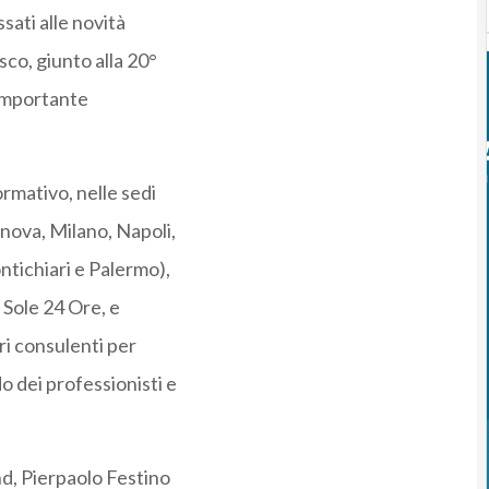
ssati alle novità
sco, giunto alla 20°
importante
rmativo, nelle sedi
enova, Milano, Napoli,
tichiari e Palermo),
l Sole 24 Ore, e
ri consulenti per
o dei professionisti e
nd, Pierpaolo Festino