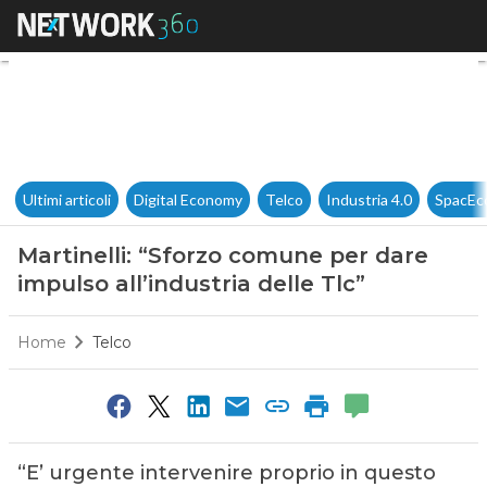
Martinelli: “Sforzo comune per
Ultimi articoli
Digital Economy
Telco
Industria 4.0
SpacEc
Martinelli: “Sforzo comune per dare
impulso all’industria delle Tlc”
Home
Telco
“E’ urgente intervenire proprio in questo