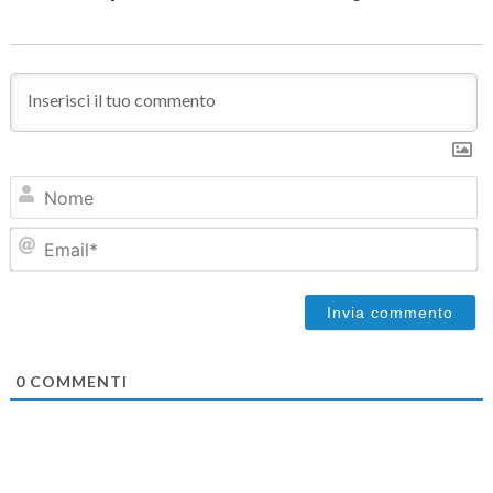
N
Em
0
COMMENTI