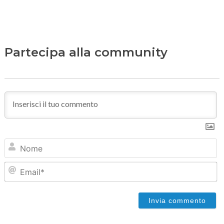
Partecipa alla community
N
Em