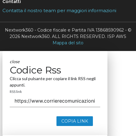
Contatti
Contatta il nostro team per maggiori informazioni
Nextwork360 - Codice fiscale e Partita IVA 13868590962 - ©
2026 Nextwork360. ALL RIGHTS RESERVED. ISP AWS
Mappa del sito
close
Codice Rss
Clicca sul pulsante per copiare il link RSS negli
appunti.
RSS link
COPIA LINK