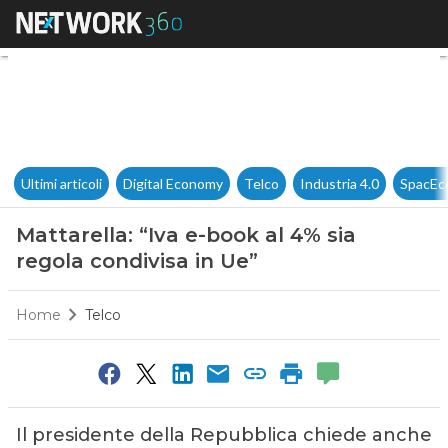
Mattarella: “Iva e-book al 4% 
Ultimi articoli
Digital Economy
Telco
Industria 4.0
SpacEc
Mattarella: “Iva e-book al 4% sia
regola condivisa in Ue”
Home
Telco
Il presidente della Repubblica chiede anche