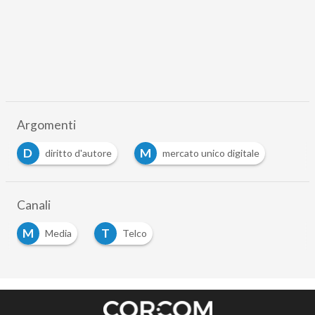
Argomenti
D
M
diritto d'autore
mercato unico digitale
Canali
M
T
Media
Telco