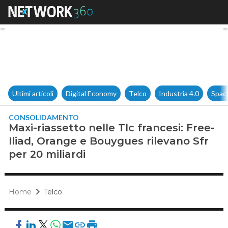
Maxi-riassetto nelle Tlc franc
Ultimi articoli
Digital Economy
Telco
Industria 4.0
Spac
CONSOLIDAMENTO
Maxi-riassetto nelle Tlc francesi: Free-
Iliad, Orange e Bouygues rilevano Sfr
per 20 miliardi
Home
Telco