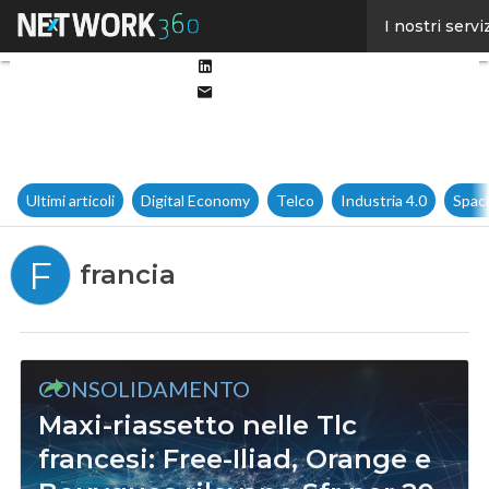
Facebook
I nostri servi
Twitter
Linkedin
Email
Ultimi articoli
Digital Economy
Telco
Industria 4.0
Spac
F
francia
CONSOLIDAMENTO
Maxi-riassetto nelle Tlc
francesi: Free-Iliad, Orange e