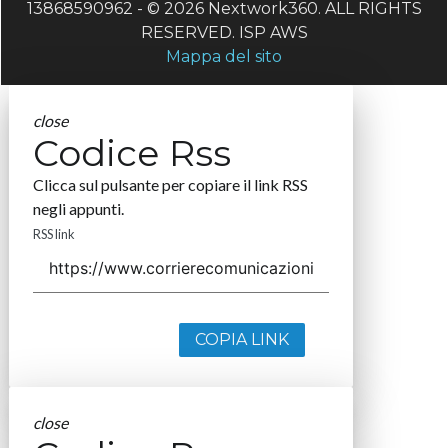
13868590962 - © 2026 Nextwork360. ALL RIGHTS
RESERVED. ISP AWS
Mappa del sito
close
Codice Rss
Clicca sul pulsante per copiare il link RSS
negli appunti.
RSS link
COPIA LINK
close