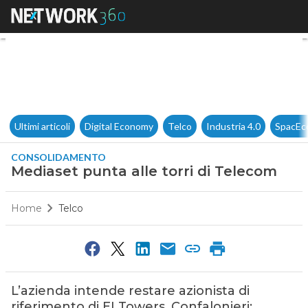
Mediaset punta alle torri di 
Ultimi articoli
Digital Economy
Telco
Industria 4.0
SpacEc
CONSOLIDAMENTO
Mediaset punta alle torri di Telecom
Home
Telco
L’azienda intende restare azionista di
riferimento di EI Towers. Confalonieri: