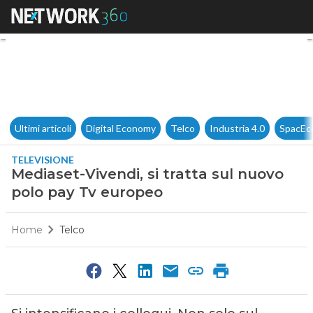
Mediaset-Vivendi, si tratta s
Ultimi articoli
Digital Economy
Telco
Industria 4.0
SpacEc
TELEVISIONE
Mediaset-Vivendi, si tratta sul nuovo
polo pay Tv europeo
Home
Telco