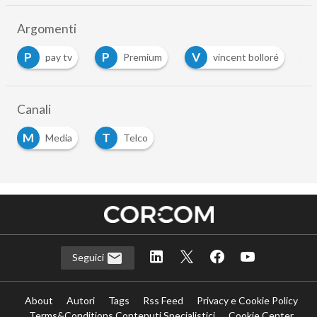
Argomenti
P
P
V
V
pay tv
Premium
vincent bolloré
Canali
M
T
Media
Telco
Seguici
About
Autori
Tags
Rss Feed
Privacy e Cookie Policy
Terms&Conditions Contenuti Specialistici
Cookie Center