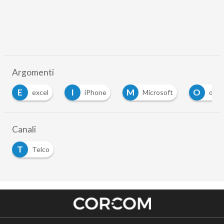
Argomenti
E
I
M
O
excel
iPhone
Microsoft
offic
Canali
T
Telco