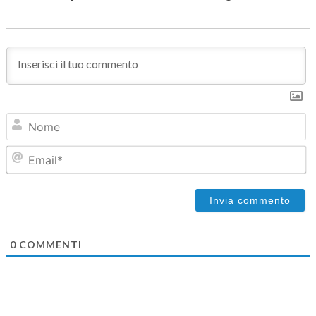
N
Em
0
COMMENTI