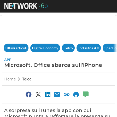
Microsoft, Office sbarca sull’
Ultimi articoli
Digital Economy
Telco
Industria 4.0
SpacEc
APP
Microsoft, Office sbarca sull’iPhone
Home
Telco
A sorpresa su iTunes la app con cui
Microsoft punta a rafforzare la presenza su