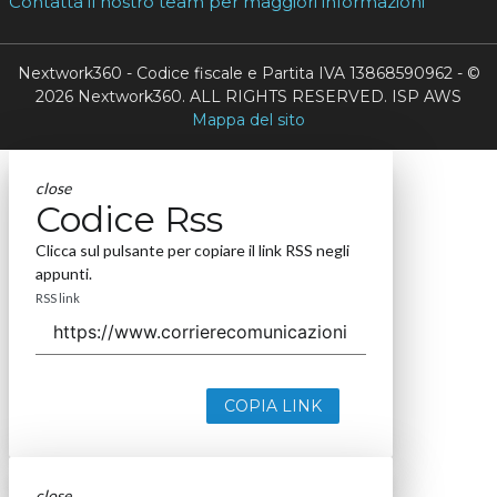
Contatta il nostro team per maggiori informazioni
Nextwork360 - Codice fiscale e Partita IVA 13868590962 - ©
2026 Nextwork360. ALL RIGHTS RESERVED. ISP AWS
Mappa del sito
close
Codice Rss
Clicca sul pulsante per copiare il link RSS negli
appunti.
RSS link
COPIA LINK
close