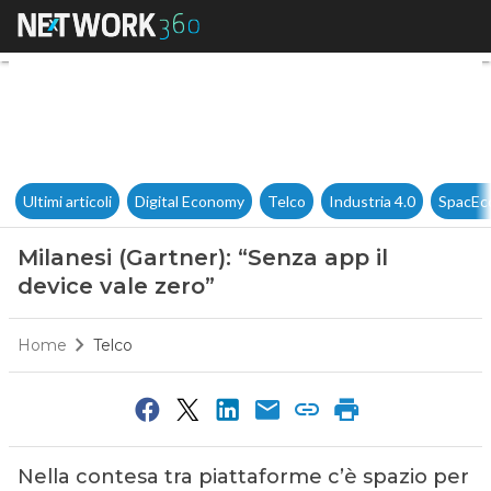
Milanesi (Gartner): “Senza app
Ultimi articoli
Digital Economy
Telco
Industria 4.0
SpacEc
Milanesi (Gartner): “Senza app il
device vale zero”
Home
Telco
Nella contesa tra piattaforme c’è spazio per