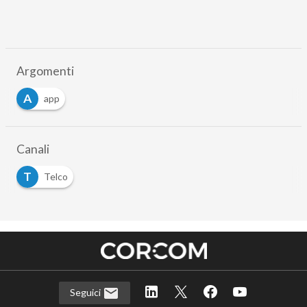
Argomenti
A
app
Canali
T
Telco
Seguici