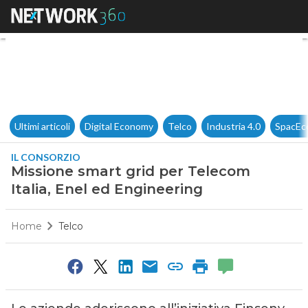
Missione smart grid per Telec
Ultimi articoli
Digital Economy
Telco
Industria 4.0
SpacEc
IL CONSORZIO
Missione smart grid per Telecom
Italia, Enel ed Engineering
Home
Telco