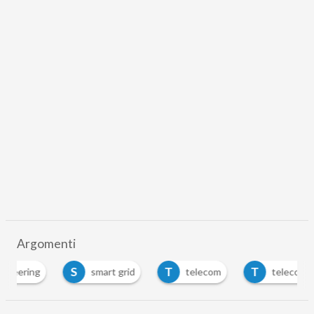
Argomenti
S
T
T
smart grid
telecom
telecom italia