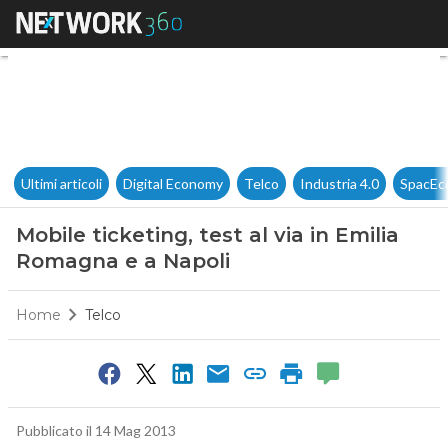
Mobile ticketing, test al via 
Ultimi articoli
Digital Economy
Telco
Industria 4.0
SpacEc
Mobile ticketing, test al via in Emilia
Romagna e a Napoli
Home
Telco
Pubblicato il 14 Mag 2013