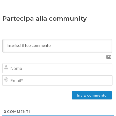
Partecipa alla community
N
Em
0
COMMENTI