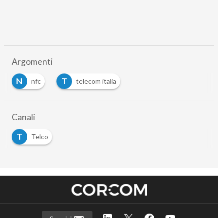
Argomenti
N
T
nfc
telecom italia
Canali
T
Telco