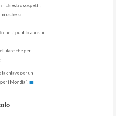
ichiesti o sospetti;
imi o che si
i che si pubblicano sui
cellulare che per
;
 la chiave per un
per i Mondiali.
colo