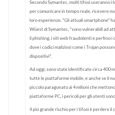
Secondo Symantec, molti tifosi useranno i lo
per comunicare in tempo reale, ricevere noti
loro esperienze. “Gli attuali smartphone”
Wüest di Symantec, “sono vulnerabili ad at
il phishing, i siti web fraudolenti e perfino 
dove i codici maliziosi come i Trojan poss
dispositivi”.
Ad oggi, sono state identificate circa 400 
tutte le piattaforme mobile, e anche se il 
piccolo paragonato ai 4 milioni che mettono 
piattaforme PC, i pericoli per gli utenti sono 
Il più grande rischio per i tifosi è perdere il 