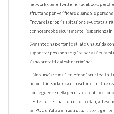
network come Twitter e Facebook, perché i 
sfruttano per verificare quando le persone 
Trovare la propria abitazione svuotata al ri
connoterebbe sicuramente l’esperienza in 
Symantec ha pertanto stilato una guida con a
supporter possono seguire per assicurarsi 
siano protetti dal cyber crimine:
– Non lasciare mai il telefono incustodito. I
richiesti in Sudafrica e il rischio di furto è re
conseguenze della perdita dei dati possono
– Effettuare il backup di tutti i dati, ad ese
un PC o un’altra infrastruttura storage il pr