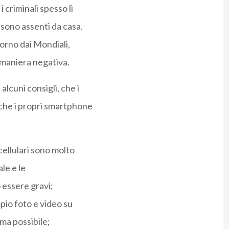
criminali spesso li
sono assenti da casa.
torno dai Mondiali,
maniera negativa.
lcuni consigli, che i
che i propri smartphone
 cellulari sono molto
ale e le
 essere gravi;
mpio foto e video su
ima possibile;