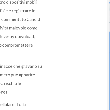
ro dispositivi mobili
zie e registrare le
 ha commentato Candid
tività malevole come
i drive-by download,
ono compromettere i
minacce che gravano su
numero può apparire
a rischio le
reali.
cellulare. Tutti