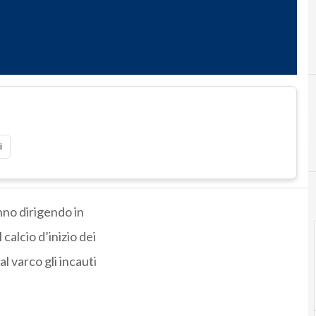
i
anno dirigendo in
calcio d’inizio dei
l varco gli incauti