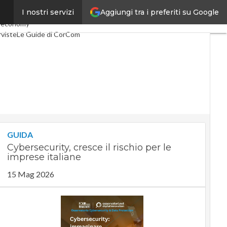
Aggiungi tra i preferiti su Google
I nostri servizi
lco
Industria 4.0
 economy
rviste
Le Guide di CorCom
GUIDA
Cybersecurity, cresce il rischio per le
imprese italiane
15 Mag 2026