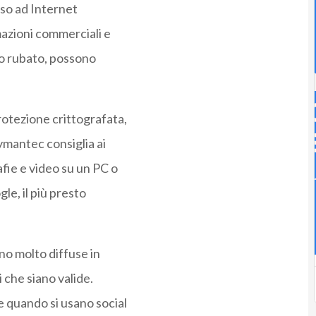
sso ad Internet
mazioni commerciali e
o o rubato, possono
otezione crittografata,
mantec consiglia ai
afie e video su un PC o
le, il più presto
no molto diffuse in
 che siano valide.
e quando si usano social