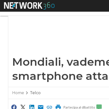
Menu
Mondiali, vademec
Mondiali, vadem
smartphone atta
Home
Telco
Partecipa al dibattito