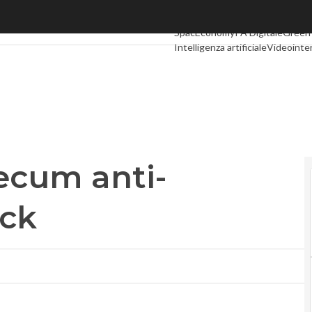
um anti-smartphone attack
Ultimi articoli
Digital Economy
Te
SpacEconomy
PA Digitale
Green
Intelligenza artificiale
Videointe
Podcast
Privacy
ecum anti-
ck