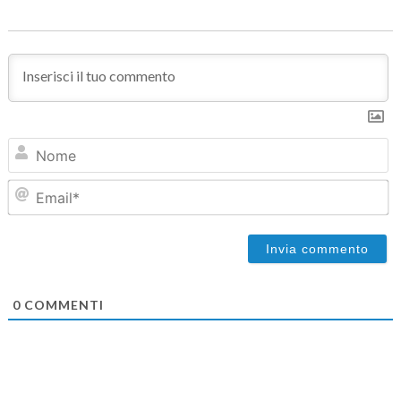
N
Em
0
COMMENTI