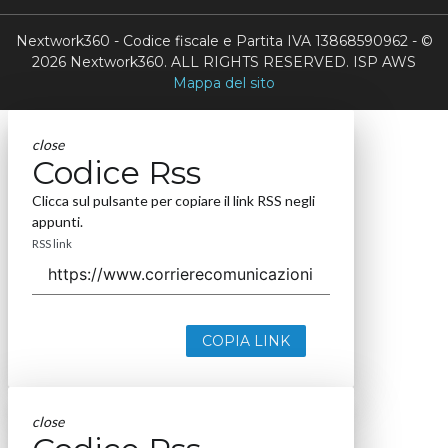
Nextwork360 - Codice fiscale e Partita IVA 13868590962 - ©
2026 Nextwork360. ALL RIGHTS RESERVED. ISP AWS
Mappa del sito
close
Codice Rss
Clicca sul pulsante per copiare il link RSS negli
appunti.
RSS link
COPIA LINK
close