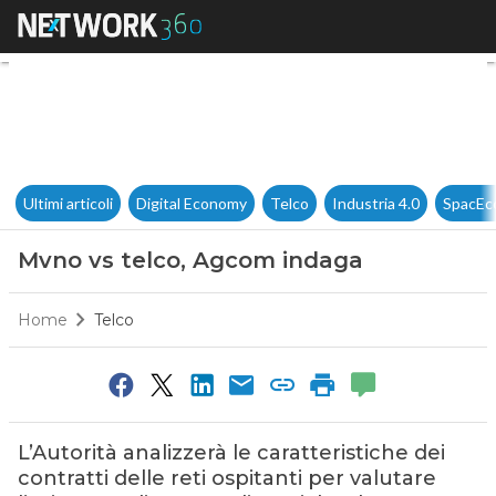
Mvno vs telco, Agcom indaga
Ultimi articoli
Digital Economy
Telco
Industria 4.0
SpacEc
Mvno vs telco, Agcom indaga
Home
Telco
L’Autorità analizzerà le caratteristiche dei
contratti delle reti ospitanti per valutare