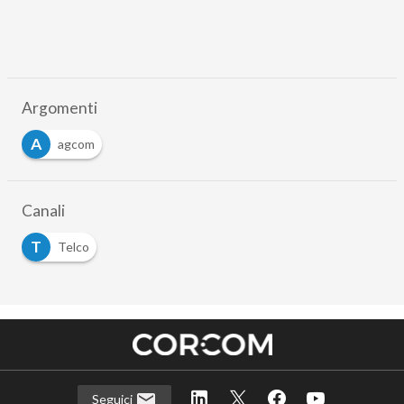
Argomenti
A
agcom
Canali
T
Telco
Seguici