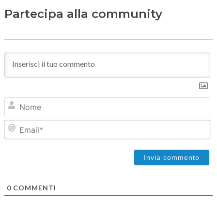
Partecipa alla community
N
Em
0
COMMENTI