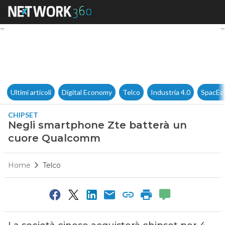
Negli smartphone Zte batte
Ultimi articoli
Digital Economy
Telco
Industria 4.0
SpacEc
CHIPSET
Negli smartphone Zte batterà un
cuore Qualcomm
Home
Telco