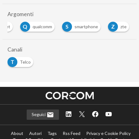
Argomenti
Q
S
Z
ipset
qualcomm
smartphone
zte
Canali
T
Telco
Seguici
About
Autori
Tags
Rss Feed
Privacy e Cookie Policy