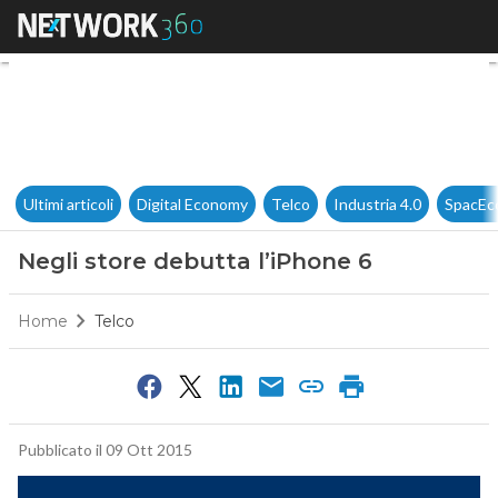
Negli store debutta l’iPhone 6
Ultimi articoli
Digital Economy
Telco
Industria 4.0
SpacEc
Negli store debutta l’iPhone 6
Home
Telco
Pubblicato il 09 Ott 2015