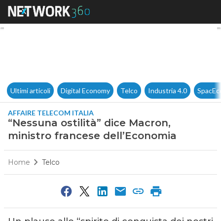
“Nessuna ostilità” dice Macro
Ultimi articoli
Digital Economy
Telco
Industria 4.0
SpacEc
AFFAIRE TELECOM ITALIA
“Nessuna ostilità” dice Macron,
ministro francese dell’Economia
Home
Telco