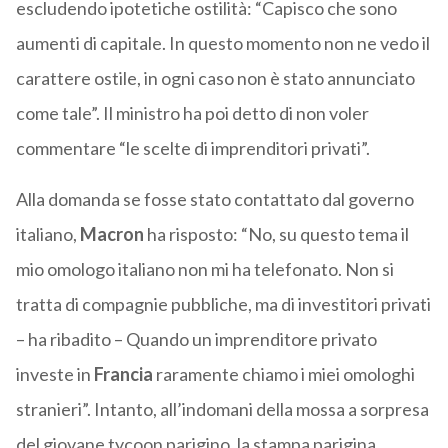
escludendo ipotetiche ostilità: “Capisco che sono
aumenti di capitale. In questo momento non ne vedo il
carattere ostile, in ogni caso non è stato annunciato
come tale”. Il ministro ha poi detto di non voler
commentare “le scelte di imprenditori privati”.
Alla domanda se fosse stato contattato dal governo
italiano,
Macron
ha risposto: “No, su questo tema il
mio omologo italiano non mi ha telefonato. Non si
tratta di compagnie pubbliche, ma di investitori privati
– ha ribadito – Quando un imprenditore privato
investe in
Francia
raramente chiamo i miei omologhi
stranieri”. Intanto, all’indomani della mossa a sorpresa
del giovane tycoon parigino, la stampa parigina