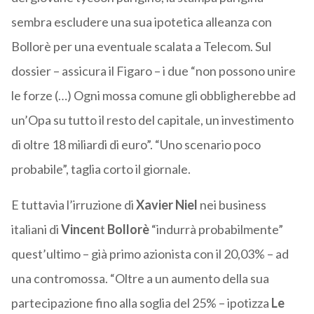
sembra escludere una sua ipotetica alleanza con
Bollorè per una eventuale scalata a Telecom. Sul
dossier – assicura il Figaro – i due “non possono unire
le forze (…) Ogni mossa comune gli obbligherebbe ad
un’Opa su tutto il resto del capitale, un investimento
di oltre 18 miliardi di euro”. “Uno scenario poco
probabile”, taglia corto il giornale.
E tuttavia l’irruzione di
Xavier Niel
nei business
italiani di
Vincen
t
Bollorè
“indurrà probabilmente”
quest’ultimo – già primo azionista con il 20,03% – ad
una contromossa. “Oltre a un aumento della sua
partecipazione fino alla soglia del 25% – ipotizza
Le