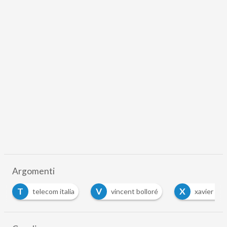
Argomenti
T
V
X
telecom italia
vincent bolloré
xavier niel