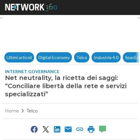
Net neutrality, la ricetta dei sa
Ultimi articoli
Digital Economy
Telco
Industria 4.0
SpacEc
INTERNET GOVERNANCE
Net neutrality, la ricetta dei saggi:
“Conciliare libertà della rete e servizi
specializzati”
Home
Telco