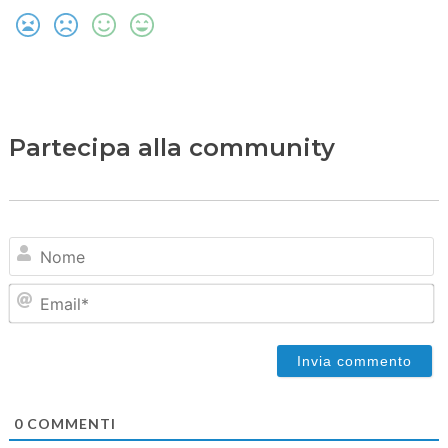
Partecipa alla community
N
Em
0
COMMENTI