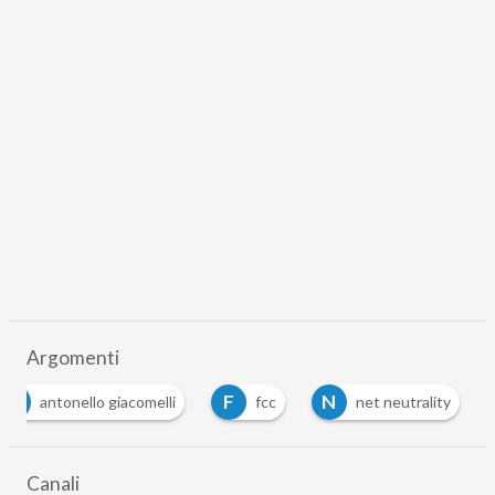
Argomenti
A
F
N
antonello giacomelli
fcc
net neutrality
Canali