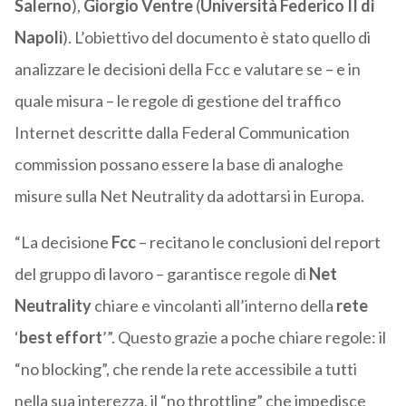
Salerno
),
Giorgio Ventre
(
Università Federico II di
Napoli
). L’obiettivo del documento è stato quello di
analizzare le decisioni della Fcc e valutare se – e in
quale misura – le regole di gestione del traffico
Internet descritte dalla Federal Communication
commission possano essere la base di analoghe
misure sulla Net Neutrality da adottarsi in Europa.
“La decisione
Fcc
– recitano le conclusioni del report
del gruppo di lavoro – garantisce regole di
Net
Neutrality
chiare e vincolanti all’interno della
rete
‘
best effort
’”. Questo grazie a poche chiare regole: il
“no blocking”, che rende la rete accessibile a tutti
nella sua interezza, il “no throttling” che impedisce