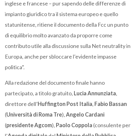
inglese e francese – pur sapendo delle differenze di
impianto giuridico tra il sistema europeo e quello
statunitense, ritiene il documento della Fcc un punto
di equilibrio molto avanzato da proporre come
contributo utile alla discussione sulla Net neutrality in
Europa, anche per sbloccare l’evidente impasse
politica”.
Alla redazione del documento finale hanno
partecipato, a titolo gratuito,
Lucia Annunziata
,
direttore dell’
Huffington Post Italia
,
Fabio Bassan
(
Università di Roma Tre
),
Angelo Cardani
(
presidente Agcom
),
Paolo Coppola
(consulente per
l’
Agenda digitale
del
Ministero della Pubblica