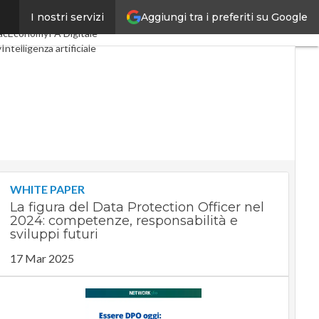
Aggiungi tra i preferiti su Google
I nostri servizi
gital Economy
Telco
acEconomy
PA Digitale
y
Intelligenza artificiale
Le Guide di CorCom
WHITE PAPER
La figura del Data Protection Officer nel
2024: competenze, responsabilità e
sviluppi futuri
17 Mar 2025