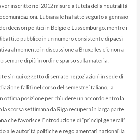
ver inscritto nel 2012 misure a tutela della neutralità
telecomunicazioni. Lubiana le ha fatto seguito a gennaio
ei decisori politici in Belgio e Lussemburgo, mentre i
 dibattito pubblico in un numero consistente di paesi
lativa al momento in discussione a Bruxelles c’è non a
o sempre di più in ordine sparso sulla materia.
ate sin qui oggetto di serrate negoziazioni in sede di
iazione falliti nel corso del semestre italiano, la
n ottima posizione per chiudere un accordo entro la
 la scorsa settimana da Riga recupera in larga parte
na che favorisce l’introduzione di “principi generali”
 alle autorità politiche e regolamentari nazionali la