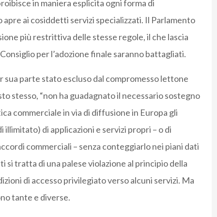
 proibisce in maniera esplicita ogni forma di
apre ai cosiddetti servizi specializzati. Il Parlamento
ne più restrittiva delle stesse regole, il che lascia
Consiglio per l’adozione finale saranno battagliati.
r sua parte stato escluso dal compromesso lettone
sto stesso, “non ha guadagnato il necessario sostegno
ica commerciale in via di diffusione in Europa gli
illimitato) di applicazioni e servizi propri – o di
accordi commerciali – senza conteggiarlo nei piani dati
ti si tratta di una palese violazione al principio della
zioni di accesso privilegiato verso alcuni servizi. Ma
ono tante e diverse.