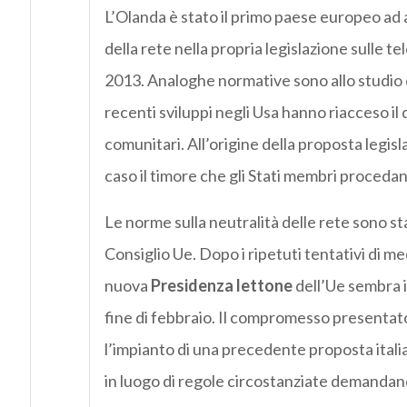
L’Olanda è stato il primo paese europeo ad a
della rete nella propria legislazione sulle 
2013. Analoghe normative sono allo studio d
recenti sviluppi negli Usa hanno riacceso il
comunitari. All’origine della proposta legis
caso il timore che gli Stati membri procedan
Le norme sulla neutralità delle rete sono st
Consiglio Ue. Dopo i ripetuti tentativi di med
nuova
Presidenza lettone
dell’Ue sembra i
fine di febbraio. Il compromesso presentato
l’impianto di una precedente proposta italia
in luogo di regole circostanziate demandando