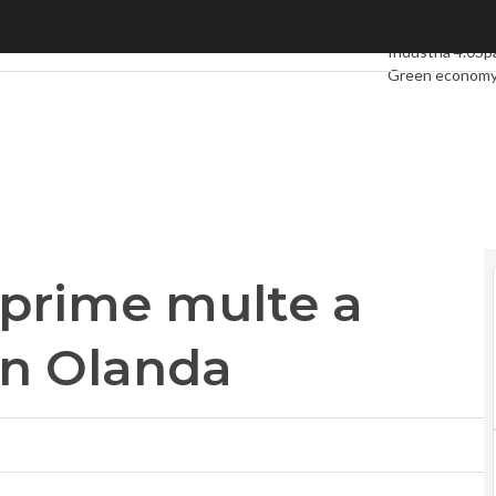
 prime multe a Vodafone e Kpn in Olanda
Ultimi articoli
Di
Industria 4.0
Sp
Green econom
Videointerviste
Podcast
Privacy
e prime multe a
in Olanda