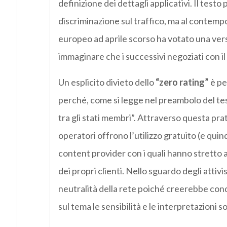
definizione dei dettagli applicativi. Il testo
discriminazione sul traffico, ma al contempo 
europeo ad aprile scorso ha votato una versio
immaginare che i successivi negoziati con il 
Un esplicito divieto dello
“zero rating”
è pe
perché, come si legge nel preambolo del te
tra gli stati membri”. Attraverso questa prat
operatori offrono l’utilizzo gratuito (e quindi 
content provider con i quali hanno stretto 
dei propri clienti. Nello sguardo degli attivis
neutralità della rete poiché creerebbe condi
sul tema le sensibilità e le interpretazioni s