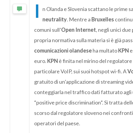
I
n Olanda e Slovenia scattano le prime sa
neutrality
. Mentre a
Bruxelles
continua
comuni sull’
Open Internet
, negli unici due
propria normativa sulla materia si è già passati
comunicazioni olandese
ha multato
KPN
euro.
KPN
è finita nel mirino del regolatore
particolare VoIP, sui suoi hotspot wi-fi. A
V
gratuito di un’applicazione di streaming v
conteggiarla nel traffico dati fatturato agl
“positive price discrimination”. Si tratta d
scorso dal regolatore sloveno nei confronti
operatori del paese.