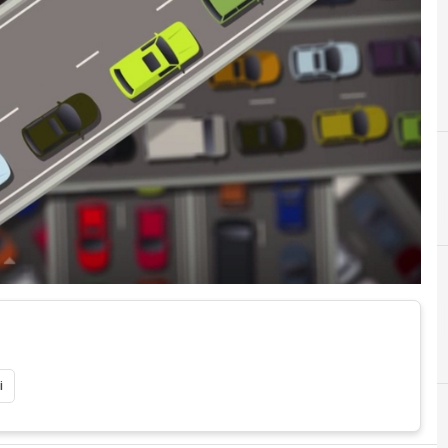
K
kpn
i