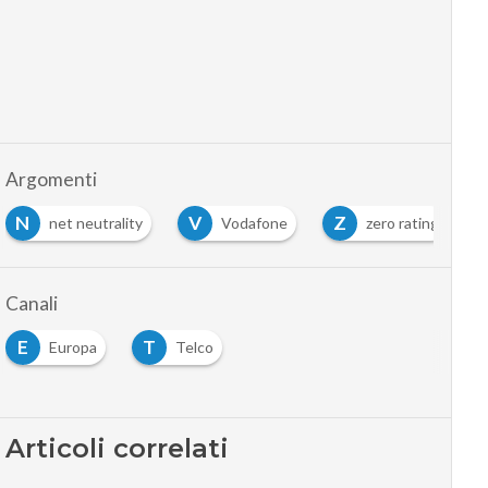
Argomenti
N
V
Z
net neutrality
Vodafone
zero rating
Canali
E
T
Europa
Telco
Articoli correlati