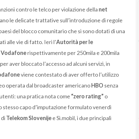
nzioni contro le telco per violazione della
net
no le delicate trattative sull’introduzione di regole
 paesi del blocco comunitario che si sono dotati di una
 alle vie di fatto. Ieri l’
Autorità per le
e
Vodafone
rispettivamente per 250mila e 200mila
 per aver bloccato l’accesso ad alcuni servizi, in
odafone
viene contestato di aver offerto l’utilizzo
ideo operata dal broadcaster americano
HBO
senza
i utenti: una pratica nota come
“zero rating”
o
ello stesso capo d’imputazione formulato venerdì
 di
Telekom Slovenije
e Si.mobil, i due principali