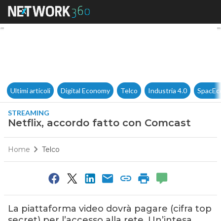
Netflix, accordo fatto con Co
Ultimi articoli
Digital Economy
Telco
Industria 4.0
SpacEc
STREAMING
Netflix, accordo fatto con Comcast
Home
Telco
La piattaforma video dovrà pagare (cifra top
secret) per l’accesso alla rete. Un’intesa