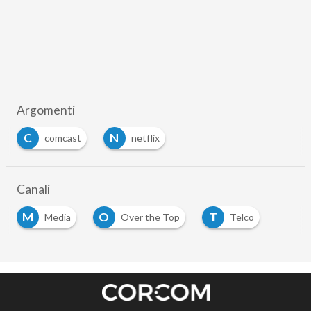
Argomenti
C
N
comcast
netflix
Canali
M
O
T
Media
Over the Top
Telco