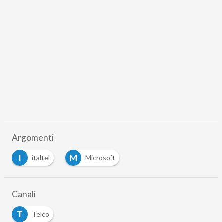
Argomenti
I
M
italtel
Microsoft
Canali
T
Telco