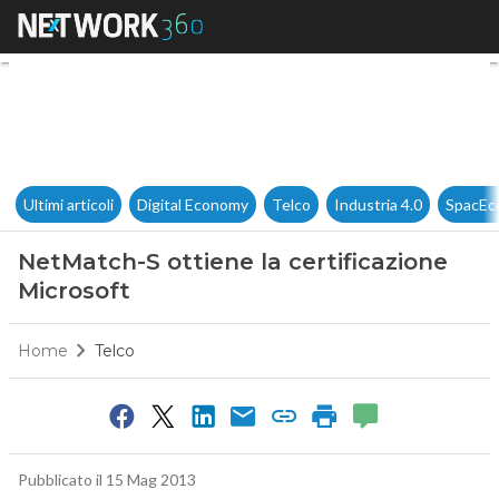
NetMatch-S ottiene la certifi
Ultimi articoli
Digital Economy
Telco
Industria 4.0
SpacEc
NetMatch-S ottiene la certificazione
Microsoft
Home
Telco
Pubblicato il 15 Mag 2013