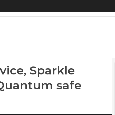
e, Sparkle lancia il servizio Quantum safe over In
vice, Sparkle
o Quantum safe