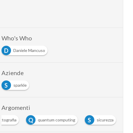
Who's Who
D
Daniele Mancuso
Aziende
S
sparkle
Argomenti
Q
S
ittografia
quantum computing
sicurezza