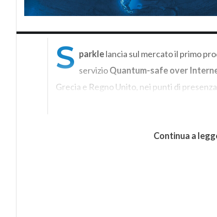
S
parkle
lancia sul mercato il primo pro
servizio
Quantum-safe over Intern
Grecia e Regno Unito, nei punti di presenza
Continua a legg