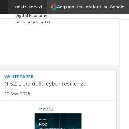
Aggiungi tra i preferiti su Google
ternet
I nostri servizi
Ultimi articoli
Digital Economy
Telco
Industria 4.0
SpacEconomy
PA Digitale
Green economy
Intelligenza
artificiale
Videointerviste
Le Guide di
WHITEPAPER
CorCom
NIS2: L'era della cyber resilienza
Podcast
Privacy
12 Mar 2025