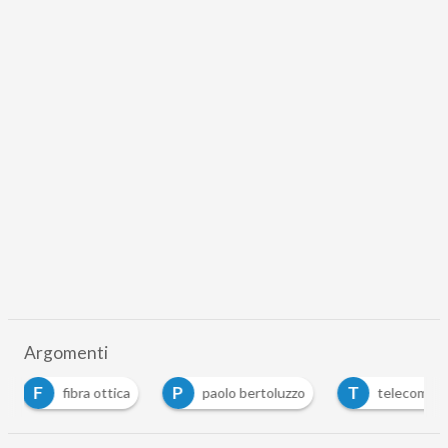
Argomenti
P
T
V
paolo bertoluzzo
telecom italia
Vodafon
…