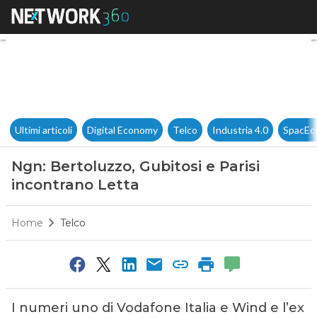
Ngn: Bertoluzzo, Gubitosi e Pa
Ultimi articoli
Digital Economy
Telco
Industria 4.0
SpacEc
Ngn: Bertoluzzo, Gubitosi e Parisi
incontrano Letta
Home
Telco
I numeri uno di Vodafone Italia e Wind e l’ex