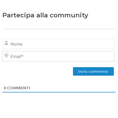
Partecipa alla community
N
Em
0
COMMENTI