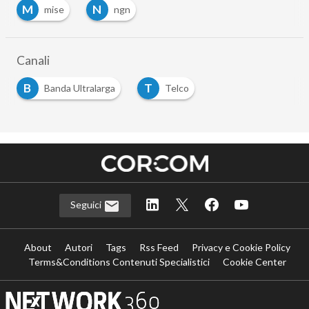
M
N
mise
ngn
Canali
B
T
Banda Ultralarga
Telco
Seguici
About
Autori
Tags
Rss Feed
Privacy e Cookie Policy
Terms&Conditions Contenuti Specialistici
Cookie Center