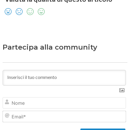
Partecipa alla community
N
Em