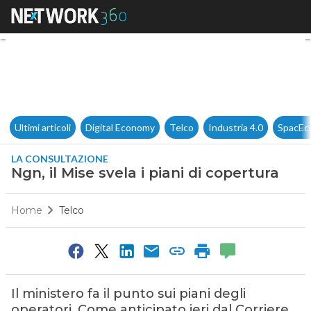
Ngn, il Mise svela i piani di c
Ultimi articoli
Digital Economy
Telco
Industria 4.0
SpacEc
LA CONSULTAZIONE
Ngn, il Mise svela i piani di copertura
Home
Telco
Il ministero fa il punto sui piani degli
operatori. Come anticipato ieri dal Corriere