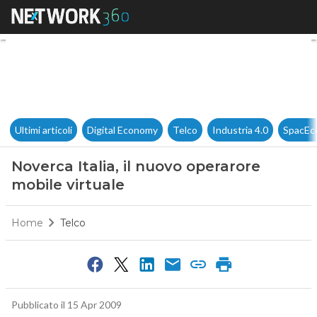
Noverca Italia, il nuovo opera
Ultimi articoli
Digital Economy
Telco
Industria 4.0
SpacEc
Noverca Italia, il nuovo operarore
mobile virtuale
Home
Telco
Pubblicato il 15 Apr 2009