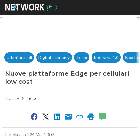
Nuove piattaforme Edge per ce
Ultimi articoli
Digital Economy
Telco
Industria 4.0
SpacEc
Nuove piattaforme Edge per cellulari
low cost
Home
Telco
Pubblicato il 24 Mar 2009