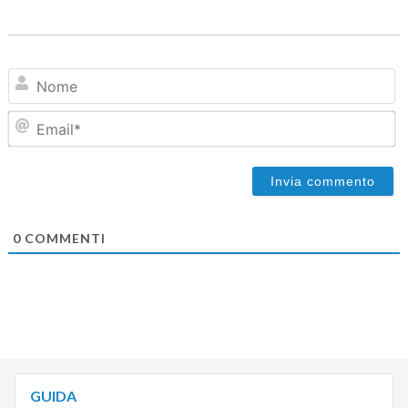
N
Em
0
COMMENTI
GUIDA