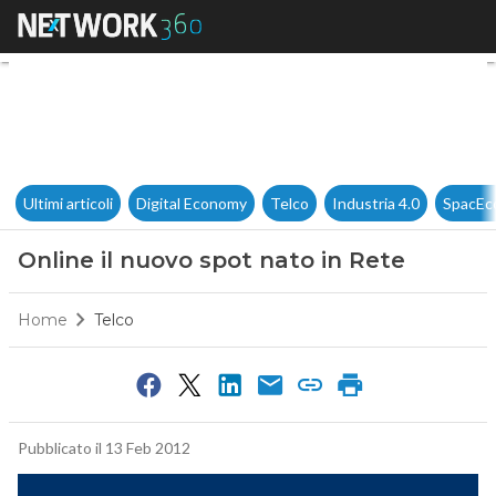
Online il nuovo spot nato in 
Ultimi articoli
Digital Economy
Telco
Industria 4.0
SpacEc
Online il nuovo spot nato in Rete
Home
Telco
Pubblicato il 13 Feb 2012