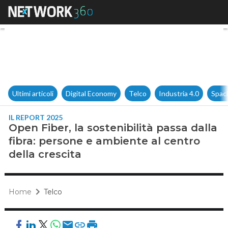
Open Fiber, la sostenibilità p
Ultimi articoli
Digital Economy
Telco
Industria 4.0
Spac
IL REPORT 2025
Open Fiber, la sostenibilità passa dalla
fibra: persone e ambiente al centro
della crescita
Home
Telco