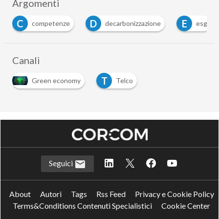
Argomenti
C
D
E
competenze
decarbonizzazione
esg
Canali
T
Green economy
Telco
Seguici
About
Autori
Tags
Rss Feed
Privacy e Cookie Policy
Terms&Conditions Contenuti Specialistici
Cookie Center