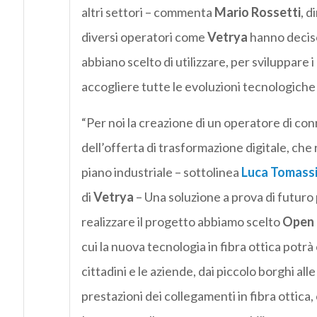
altri settori – commenta
Mario Rossetti
, d
diversi operatori come
Vetrya
hanno deciso
abbiano scelto di utilizzare, per sviluppare i 
accogliere tutte le evoluzioni tecnologiche 
“Per noi la creazione di un operatore di co
dell’offerta di trasformazione digitale, che
piano industriale – sottolinea
Luca Tomassi
di
Vetrya
– Una soluzione a prova di futuro p
realizzare il progetto abbiamo scelto
Open 
cui la nuova tecnologia in fibra ottica potr
cittadini e le aziende, dai piccolo borghi all
prestazioni dei collegamenti in fibra ottic