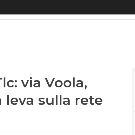
c: via Voola, l’operatore che fa leva sulla rete Open
lc: via Voola,
 leva sulla rete