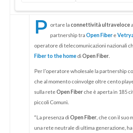
P
ortare la
connettività ultraveloce
a
partnership tra
Open Fiber
e
Vetry
operatore di telecomunicazioni nazionali che
Fiber to the home
di
Open Fiber
.
Per l’operatore wholesale la partnership c
che al momento coinvolge oltre cento playe
sulla rete
Open Fiber
che è aperta in 185 cit
piccoli Comuni.
“La presenza di
Open Fiber
, che con il suo
una rete neutrale di ultima generazione, ha f