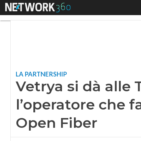
Menu
Vetrya si dà alle Tl
LA PARTNERSHIP
Vetrya si dà alle T
l’operatore che fa
Open Fiber