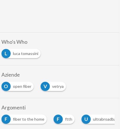
Who's Who
L
luca tomassini
Aziende
O
V
open fiber
vetrya
Argomenti
F
F
U
fiber to the home
ftth
ultrabroadband