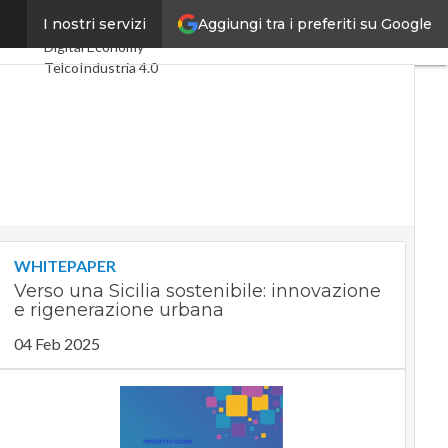
Aggiungi tra i preferiti su Google
 Fiber
I nostri servizi
Ultimi articoli
Digital Economy
Telco
Industria 4.0
SpacEconomy
PA Digitale
Green economy
Intelligenza
artificiale
Videointerviste
Le Guide di CorCom
Podcast
Privacy
WHITEPAPER
Verso una Sicilia sostenibile: innovazione
e rigenerazione urbana
04 Feb 2025