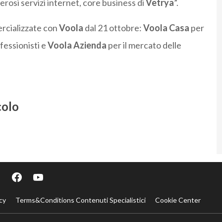
erosi servizi internet, core business di
Vetrya
”.
ercializzate con
Voola
dal 21 ottobre:
Voola Casa
per
ofessionisti e
Voola Azienda
per il mercato delle
colo
cy
Terms&Conditions Contenuti Specialistici
Cookie Center