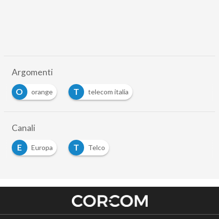
Argomenti
O
T
orange
telecom italia
Canali
E
T
Europa
Telco