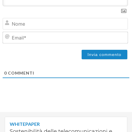
N
Em
0
COMMENTI
WHITEPAPER
Sostenibilità delle telecomunicazioni e