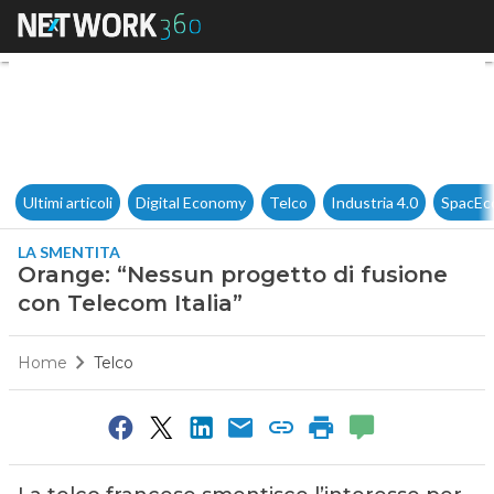
Orange: “Nessun progetto di f
Ultimi articoli
Digital Economy
Telco
Industria 4.0
SpacEc
LA SMENTITA
Orange: “Nessun progetto di fusione
con Telecom Italia”
Home
Telco