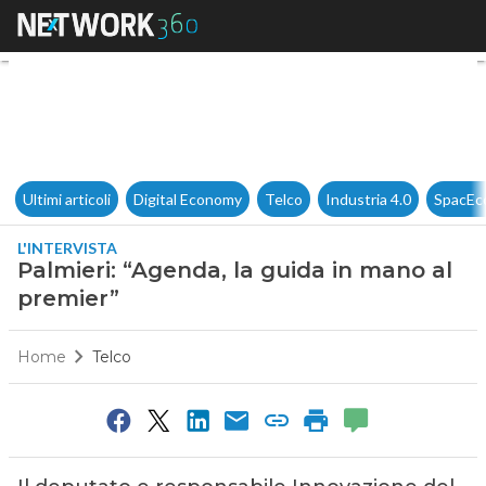
Palmieri: “Agenda, la guida i
Ultimi articoli
Digital Economy
Telco
Industria 4.0
SpacEc
L'INTERVISTA
Palmieri: “Agenda, la guida in mano al
premier”
Home
Telco