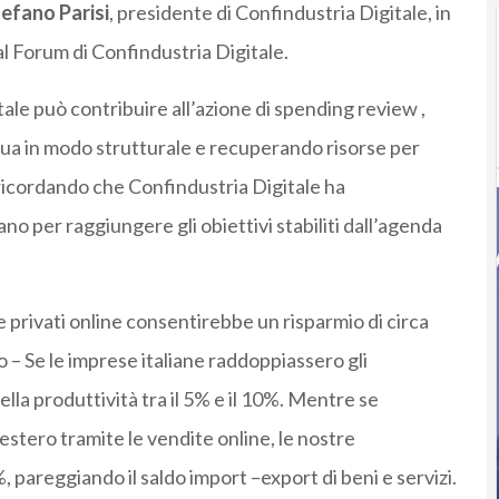
efano Parisi
, presidente di Confindustria Digitale, in
l Forum di Confindustria Digitale.
itale può contribuire all’azione di spending review ,
ua in modo strutturale e recuperando risorse per
i ricordando che Confindustria Digitale ha
 per raggiungere gli obiettivi stabiliti dall’agenda
e privati online consentirebbe un risparmio di circa
o – Se le imprese italiane raddoppiassero gli
ella produttività tra il 5% e il 10%. Mentre se
estero tramite le vendite online, le nostre
 pareggiando il saldo import –export di beni e servizi.