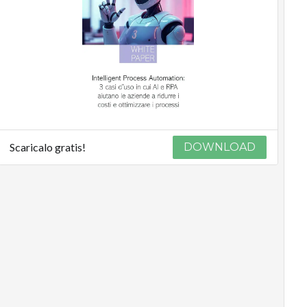
Scaricalo gratis!
DOWNLOAD