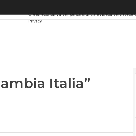
mbia Italia”
Ultimi articoli
Digital Economy
Telco
Industria 4.0
SpacEco
Green economy
Intelligenza artificiale
Videointerviste
Le 
Privacy
cambia Italia”