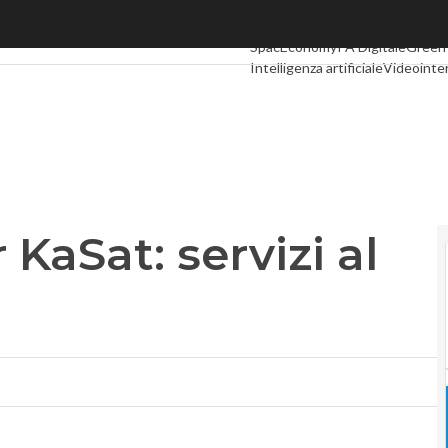
KaSat: servizi al via a maggio
Ultimi articoli
Digital Economy
Te
SpacEconomy
PA Digitale
Green
Intelligenza artificiale
Videointe
Podcast
Privacy
 KaSat: servizi al