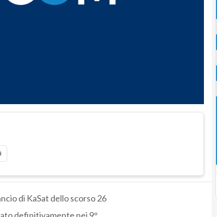
i
ancio di KaSat dello scorso 26
onato definitivamente nei 9°