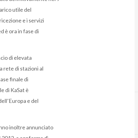
arico utile del
icezione e i servizi
d è ora in fase di
scio di elevata
 rete di stazioni al
ase finale di
le di KaSat è
dell’Europa e del
anno inoltre annunciato