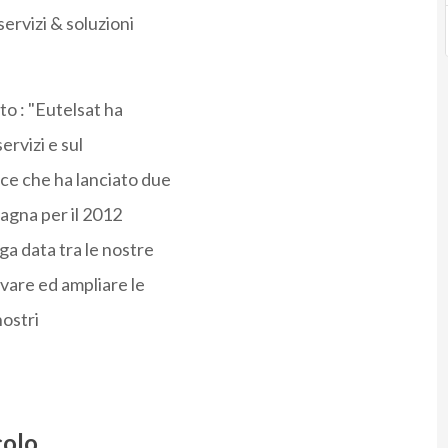
servizi & soluzioni
o : "Eutelsat ha
ervizi e sul
ce che ha lanciato due
pagna per il 2012
ga data tra le nostre
vare ed ampliare le
nostri
colo