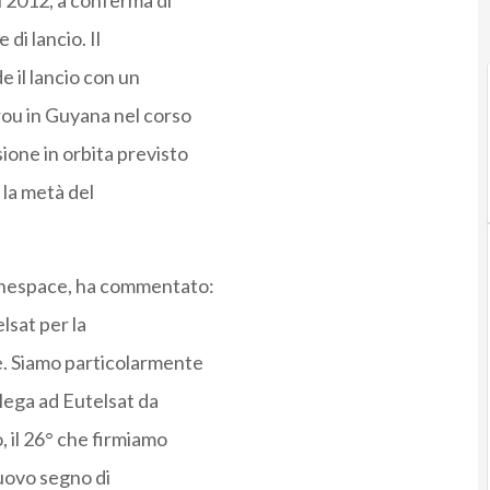
il 2012, a conferma di
di lancio. Il
 il lancio con un
rou in Guyana nel corso
ione in orbita previsto
o la metà del
ianespace, ha commentato:
lsat per la
e. Siamo particolarmente
 lega ad Eutelsat da
, il 26° che firmiamo
nuovo segno di