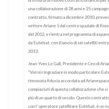
la firma di un nuovo contratto di lancio per 
una collaborazione di 28 anni e 25 campagne 
contratto, firmato a dicembre 2010, prevede
vettore Ariane 5 dal centro spaziale di Kou
del 2012, e rientra nel programma di espans
da Eutelsat, con il lancio di sei satelliti entr
2013.
Jean-Yves Le Gall, Presidente e Ceo di Ar
"Vorrei ringraziare in modo particolare Eute
rinnovata fiducia accordata ad Arianespac
compiaciuti di questa collaborazione che ci
più di un quarto di secolo. Questo contratto
con l' operatore satellitare Eutelsat, è un 