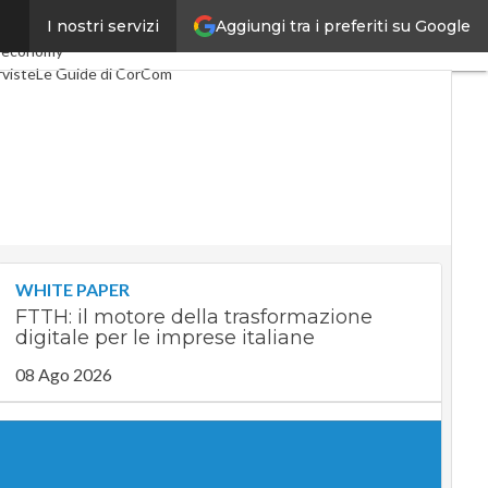
Aggiungi tra i preferiti su Google
I nostri servizi
lco
Industria 4.0
 economy
rviste
Le Guide di CorCom
WHITE PAPER
FTTH: il motore della trasformazione
digitale per le imprese italiane
08 Ago 2026