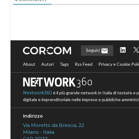
Seguici
About
Autori
Tags
Rss Feed
Privacy e Cookie Poli
Nextwork360
è il più grande network in Italia di testate e 
digitale e imprenditoriale nelle imprese e pubbliche amministr
Indirizzo
Via Moretto da Brescia, 22
Milano - Italia
CAP 20133