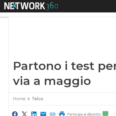
Menu
Partono i test per 
Partono i test per
via a maggio
Home
Telco
Partecipa al dibattito