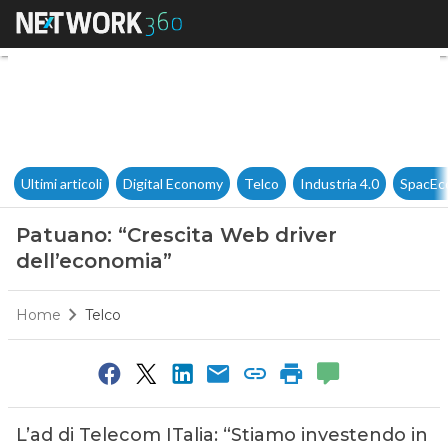
Patuano: “Crescita Web drive
Ultimi articoli
Digital Economy
Telco
Industria 4.0
SpacEc
Patuano: “Crescita Web driver
dell’economia”
Home
Telco
L’ad di Telecom ITalia: “Stiamo investendo in