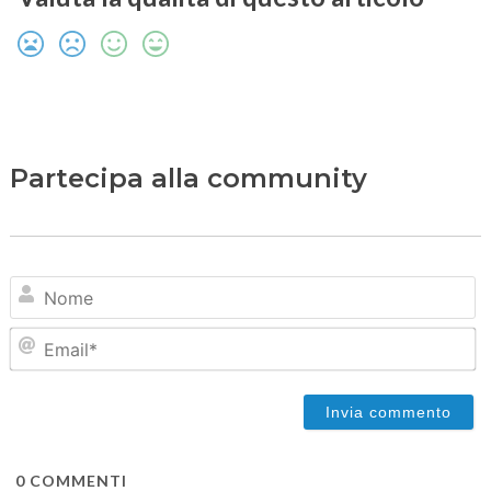
Partecipa alla community
N
Em
0
COMMENTI