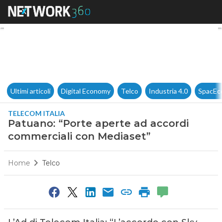
Patuano: “Porte aperte ad ac
Ultimi articoli
Digital Economy
Telco
Industria 4.0
SpacEc
TELECOM ITALIA
Patuano: “Porte aperte ad accordi
commerciali con Mediaset”
Home
Telco