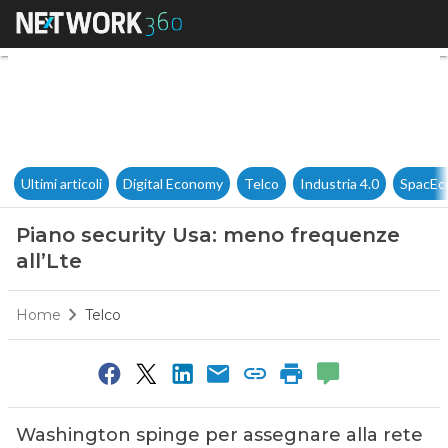
Piano security Usa: meno freq
Ultimi articoli
Digital Economy
Telco
Industria 4.0
SpacEc
Piano security Usa: meno frequenze
all’Lte
Home
Telco
Washington spinge per assegnare alla rete