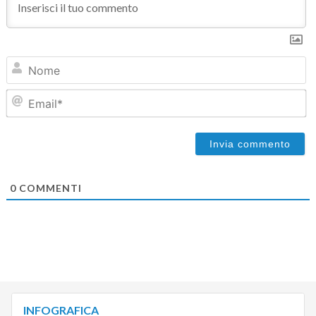
N
Em
0
COMMENTI
INFOGRAFICA