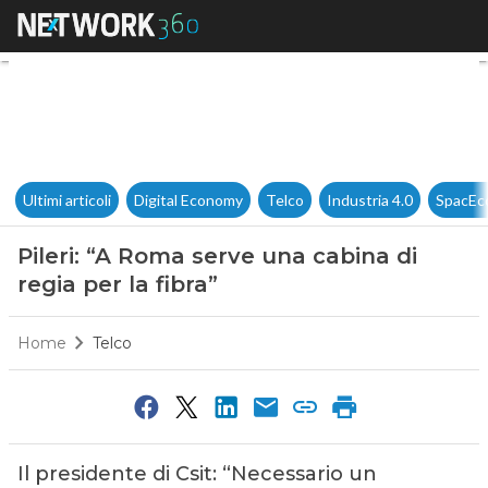
Pileri: “A Roma serve una cabin
Ultimi articoli
Digital Economy
Telco
Industria 4.0
SpacEc
Pileri: “A Roma serve una cabina di
regia per la fibra”
Home
Telco
Il presidente di Csit: “Necessario un