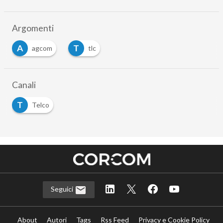
Argomenti
A
T
agcom
tlc
Canali
T
Telco
Seguici
About
Autori
Tags
Rss Feed
Privacy e Cookie Policy