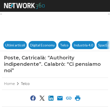
Poste, Catricalà: “Authority i
Ultimi articoli
Digital Economy
Telco
Industria 4.0
SpacEc
Poste, Catricalà: “Authority
indipendente”. Calabrò: “Ci pensiamo
noi”
Home
Telco