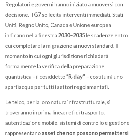
Regolatori e governi hanno iniziato a muoversi con
decisione. Il
G7
sollecita interventi immediati. Stati
Uniti, Regno Unito, Canada e Unione europea
indicano nella finestra
2030–2035
le scadenze entro
cui completare la migrazione ai nuovi standard. Il
momento in cui ogni giurisdizione richiederà
formalmente la verifica della preparazione
quantistica – il cosiddetto
“R‑day”
– costituirà uno
spartiacque per tutti i settori regolamentati.
Le telco, per la loro natura infrastrutturale, si
troveranno in prima linea: reti di trasporto,
autenticazione mobile, sistemi di controllo e gestione
rappresentano
asset che non possono permettersi