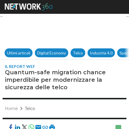
Quantum-safe migration chanc
Ultimi articoli
Digital Economy
Telco
Industria 4.0
Spac
IL REPORT WEF
Quantum-safe migration chance
imperdibile per modernizzare la
sicurezza delle telco
Home
Telco