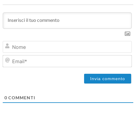
N
Em
0
COMMENTI