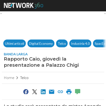
Rapporto Caio, giovedì la pre
Ultimi articoli
Digital Economy
Telco
Industria 4.0
SpacEc
BANDA LARGA
Rapporto Caio, giovedì la
presentazione a Palazzo Chigi
Home
Telco