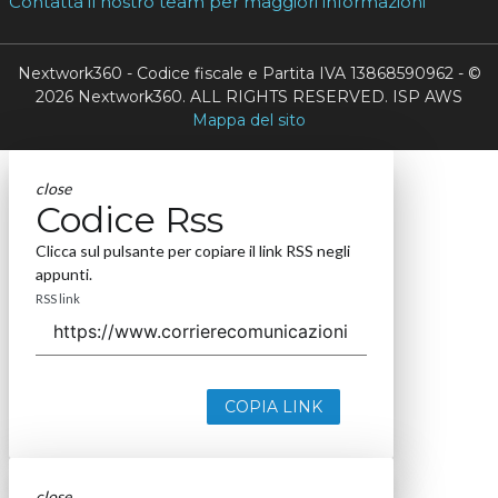
Contatta il nostro team per maggiori informazioni
Nextwork360 - Codice fiscale e Partita IVA 13868590962 - ©
2026 Nextwork360. ALL RIGHTS RESERVED. ISP AWS
Mappa del sito
close
Codice Rss
Clicca sul pulsante per copiare il link RSS negli
appunti.
RSS link
COPIA LINK
close