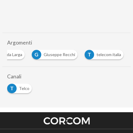
Argomenti
G
T
Banda Larga
Giuseppe Recchi
telecom italia
Canali
T
Telco