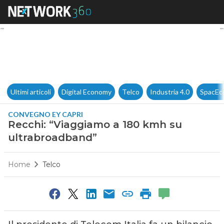
Recchi: “Viaggiamo a 180 km
Ultimi articoli
Digital Economy
Telco
Industria 4.0
SpacEc
CONVEGNO EY CAPRI
Recchi: “Viaggiamo a 180 kmh su
ultrabroadband”
Home
Telco