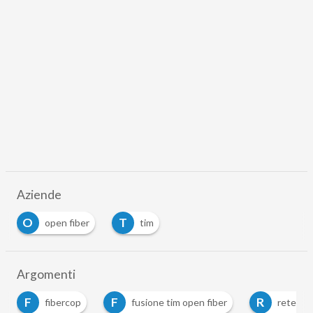
Aziende
O
T
open fiber
tim
Argomenti
F
F
R
fibercop
fusione tim open fiber
rete uni