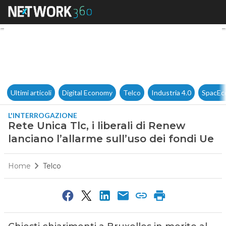
Rete Unica Tlc, i liberali di R
Ultimi articoli
Digital Economy
Telco
Industria 4.0
SpacEc
L'INTERROGAZIONE
Rete Unica Tlc, i liberali di Renew
lanciano l’allarme sull’uso dei fondi Ue
Home
Telco