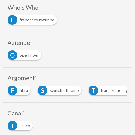
Who's Who
F
francesco rotunno
Aziende
O
open fiber
Argomenti
F
S
T
fibra
switch off rame
transizione digitale
Canali
T
Telco