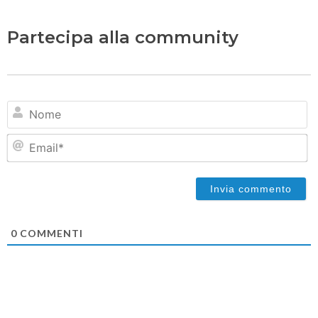
Partecipa alla community
N
Em
0
COMMENTI