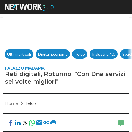
Reti digitali, Rotunno: “Con Dn
Ultimi articoli
Digital Economy
Telco
Industria 4.0
Spac
PALAZZO MADAMA
Reti digitali, Rotunno: “Con Dna servizi
sei volte migliori”
Home
Telco