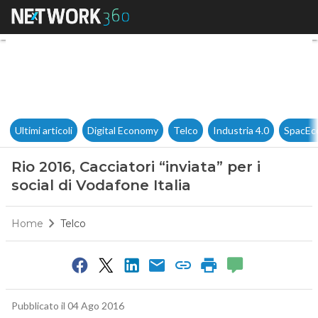
Rio 2016, Cacciatori “inviata” p
Ultimi articoli
Digital Economy
Telco
Industria 4.0
SpacEc
Rio 2016, Cacciatori “inviata” per i
social di Vodafone Italia
Home
Telco
0
Pubblicato il 04 Ago 2016