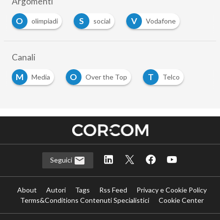
Argomenti
O
S
V
olimpiadi
social
Vodafone
Canali
M
O
T
Media
Over the Top
Telco
Seguici
About
Autori
Tags
Rss Feed
Privacy e Cookie Policy
Terms&Conditions Contenuti Specialistici
Cookie Center