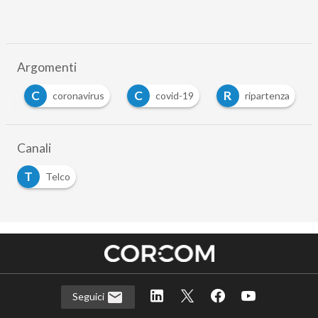
Argomenti
C
C
R
g
coronavirus
covid-19
ripartenza
Canali
T
Telco
Seguici