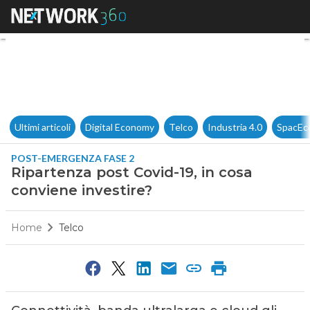
Ripartenza post Covid-19, in c
Ultimi articoli
Digital Economy
Telco
Industria 4.0
SpacEc
POST-EMERGENZA FASE 2
Ripartenza post Covid-19, in cosa
conviene investire?
Home
Telco