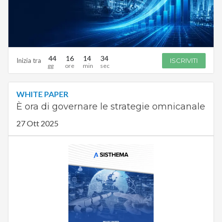
44
16
14
34
Inizia tra
ISCRIVITI
WHITE PAPER
È ora di governare le strategie omnicanale
27 Ott 2025