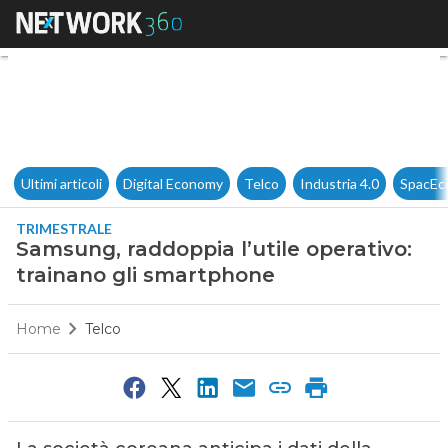
Samsung, raddoppia l’utile op
Ultimi articoli
Digital Economy
Telco
Industria 4.0
SpacEc
TRIMESTRALE
Samsung, raddoppia l’utile operativo:
trainano gli smartphone
Home
Telco