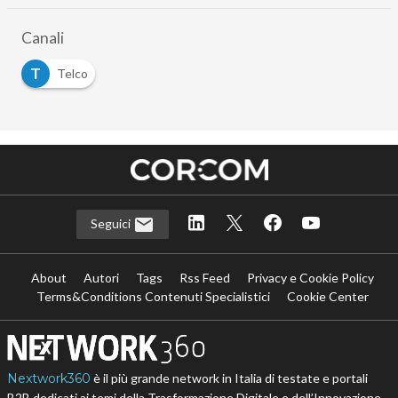
Canali
T
Telco
Seguici
About
Autori
Tags
Rss Feed
Privacy e Cookie Policy
Terms&Conditions Contenuti Specialistici
Cookie Center
Nextwork360
è il più grande network in Italia di testate e portali
B2B dedicati ai temi della Trasformazione Digitale e dell’Innovazione