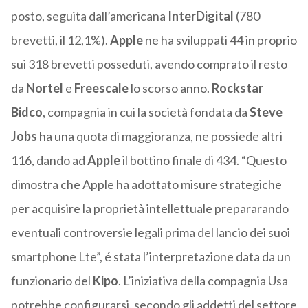
posto, seguita dall’americana
InterDigital
(780
brevetti, il 12,1%).
Apple
ne ha sviluppati 44 in proprio
sui 318 brevetti posseduti, avendo comprato il resto
da
Nortel
e
Freescale
lo scorso anno.
Rockstar
Bidco
, compagnia in cui la società fondata da
Steve
Jobs
ha una quota di maggioranza, ne possiede altri
116, dando ad
Apple
il bottino finale di 434. “Questo
dimostra che Apple ha adottato misure strategiche
per acquisire la proprietà intellettuale prepararando
eventuali controversie legali prima del lancio dei suoi
smartphone Lte”, é stata l’interpretazione data da un
funzionario del
Kipo
. L’iniziativa della compagnia Usa
potrebbe configurarsi, secondo gli addetti del settore