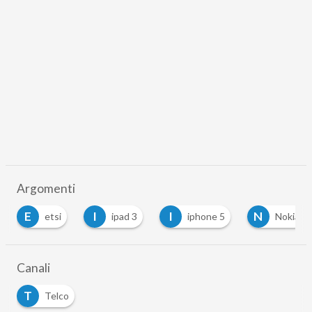
Argomenti
E
I
I
N
etsi
ipad 3
iphone 5
Nokia
Canali
T
Telco