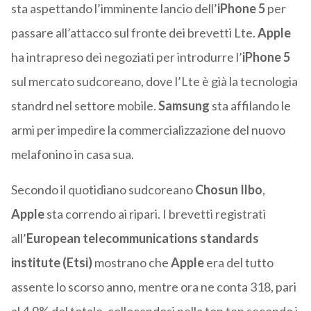
sta aspettando l’imminente lancio dell’
iPhone 5
per
passare all’attacco sul fronte dei brevetti Lte.
Apple
ha intrapreso dei negoziati per introdurre l’
iPhone 5
sul mercato sudcoreano, dove l’Lte è già la tecnologia
standrd nel settore mobile.
Samsung
sta affilando le
armi per impedire la commercializzazione del nuovo
melafonino in casa sua.
Secondo il quotidiano sudcoreano
Chosun Ilbo
,
Apple
sta correndo ai ripari. I brevetti registrati
all’
European telecommunications standards
institute (Etsi)
mostrano che
Apple
era del tutto
assente lo scorso anno, mentre ora ne conta 318, pari